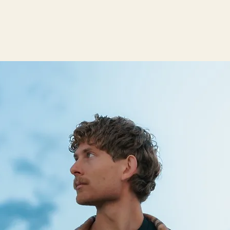
W O R K
A B O U T
C O N T A C T